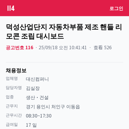
로그인
덕성산업단지 자동차부품 제조 핸들 리
모콘 조립 대시보드
공고번호
116
ㆍ
25/09/18 오전 10:41:41
ㆍ
查看
526
채용정보
업체명
대신컴퍼니
담당자명
김실장
업종
생산·건설
근무지
경기 용인시 처인구 이동읍
근무시간
08:30~17:30
급여일
17 일