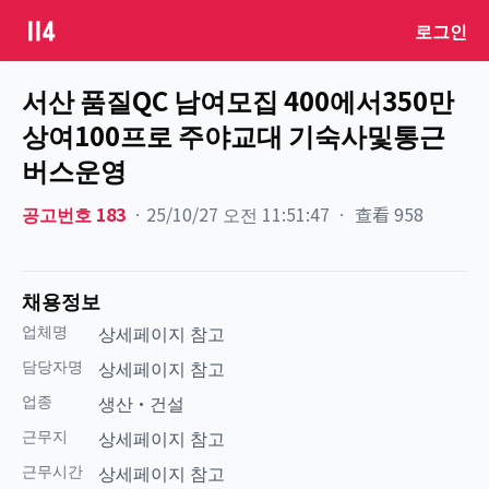
로그인
서산 품질QC 남여모집 400에서350만
상여100프로 주야교대 기숙사및통근
버스운영
공고번호
183
ㆍ
25/10/27 오전 11:51:47
ㆍ
查看
958
채용정보
업체명
상세페이지 참고
담당자명
상세페이지 참고
업종
생산·건설
근무지
상세페이지 참고
근무시간
상세페이지 참고