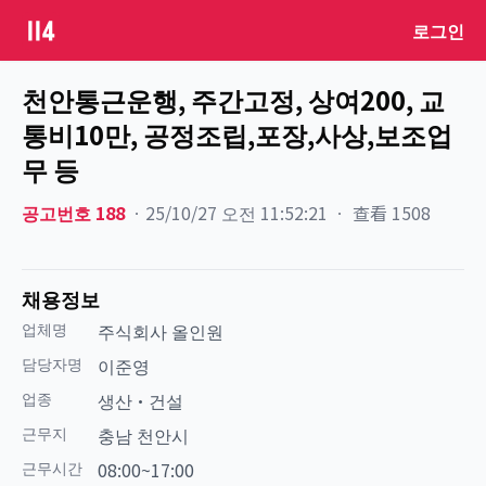
로그인
천안통근운행, 주간고정, 상여200, 교
통비10만, 공정조립,포장,사상,보조업
무 등
공고번호
188
ㆍ
25/10/27 오전 11:52:21
ㆍ
查看
1508
채용정보
업체명
주식회사 올인원
담당자명
이준영
업종
생산·건설
근무지
충남 천안시
근무시간
08:00~17:00