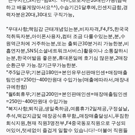
하고 배울게많아서요^^),수습기간1달후에,인센지급함,경
력자분은20대,30대도 구직가능,
*우대사항;책임감 근태개념있는분,비자자격,F4,F5,한국국
적취득자분,아이폰사용자,컴터 조금 다룰수있는분,분,수
원역근처에 거주하는분,또는 출퇴근30분거리 가능한분,비
흡연자분,SNS(소셜네트워크서비스)활용이나 소통잘하시
는분,한국어발음 좋은분,휴대폰일에 호기심 많은분,2매장
순환근무 가능.장기근무가능한분.
*주5일근무;기본급180만+본인유무선판매인센+매장매출
팀인센=250만~400만원대 수입가능(매출에따라서,매장내
규에한함)
*월6회휴무;기본급200만+본인판매인센+매장매출팀인센
=250만~400만원대 수입가능
*복지사항;퇴직금,생일축하금,여름휴가2일제공,구정설날,
추석,떡값지급및 매장공식휴무함,,매장매출달성시,푸짐한
회식지원,현재 직원3명전부,F4중국동포직원으로 구성되
어있어,텃세없이 즐겁게 일할수 있습니다!~더불어 직원들