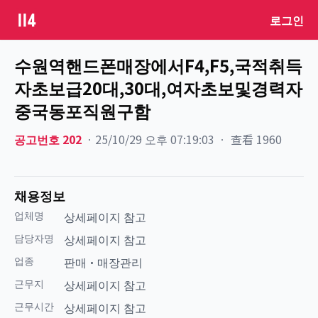
로그인
수원역핸드폰매장에서F4,F5,국적취득
자초보급20대,30대,여자초보및경력자
중국동포직원구함
공고번호
202
ㆍ
25/10/29 오후 07:19:03
ㆍ
查看
1960
채용정보
업체명
상세페이지 참고
담당자명
상세페이지 참고
업종
판매·매장관리
근무지
상세페이지 참고
근무시간
상세페이지 참고