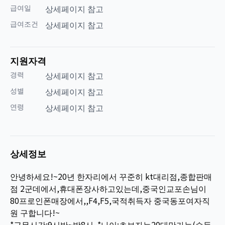
급여일
상세페이지 참고
급여조건
상세페이지 참고
지원자격
경력
상세페이지 참고
성별
상세페이지 참고
연령
상세페이지 참고
상세정보
안녕하세요!~20년 한자리에서 꾸준히 kt대리점,종합판매
점 2군데에서,휴대폰장사하고있는데,중국인교포손님이
80프로인폰매장에서,,F4,F5,국적취득자 중국동포여자직
원 구합니다!~
*근무시간;9시반~밤8시. *나이;초보자는20대만가능(습득