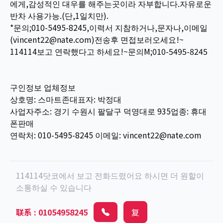
에게,감성적인 대우를 해주는곳이라 자부합니다.자유로운
반차 사용가능.(단,1일치만).
*문의;010-5495-8245,이력서 지참하거나,문자나,이메일
(vincent22@nate.com)전송후 면접보러오세요!~
114114보고 연락했다고 하세요!~문의M;010-5495-8245
구인정보 업체정보
상호명: 스마트존대표자: 박정대
사업자주소: 경기 수원시 팔달구 덕영대로 935업종: 휴대
폰판매
연락처: 010-5495-8245 이메일: vincent22@nate.com
114114닷코에서 보고 전화드렸어요 하시면 더 원할이
소통하실 수 있습니다
联系
:
01054958245
复