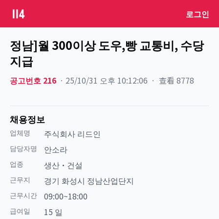
로그인
정남]월 300이상 도우,빵 교통비, 수당
지급
공고번호
216
ㆍ
25/10/31 오후 10:12:06
ㆍ
查看
8778
채용정보
업체명
주식회사 리드인
담당자명
안소라
업종
생산·건설
근무지
경기 화성시 정남산업단지
근무시간
09:00~18:00
급여일
15 일