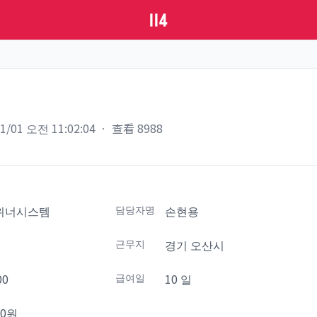
11/01 오전 11:02:04
ㆍ
查看
8988
위너시스템
담당자명
손현용
설
근무지
경기 오산시
00
급여일
10 일
30원