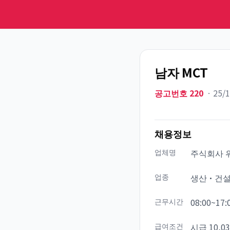
남자 MCT
공고번호
220
ㆍ
25/
채용정보
업체명
주식회사 
업종
생산·건
근무시간
08:00~17:
급여조건
시급 10,0