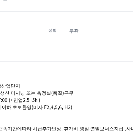
성별
무관
가장산업단지
그생산 머시닝 또는 측정실(품질)근무
:00 (+잔업2.5~5h )
이하 초보환영(비자 F2,4,5,6, H2)
 근속기간에따라 시급추가인상, 휴가비,명절.연말보너스지급 ,