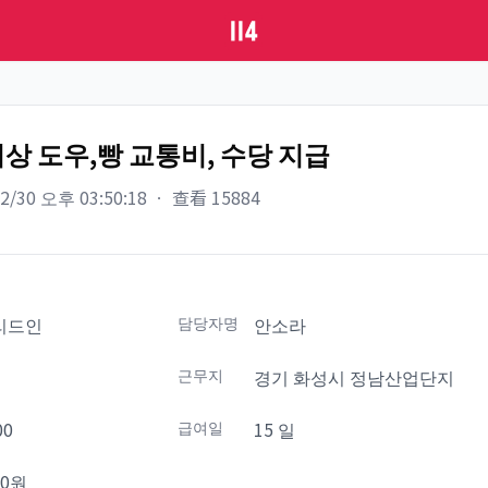
이상 도우,빵 교통비, 수당 지급
12/30 오후 03:50:18
ㆍ
查看
15884
리드인
담당자명
안소라
설
근무지
경기 화성시 정남산업단지
00
급여일
15 일
30원