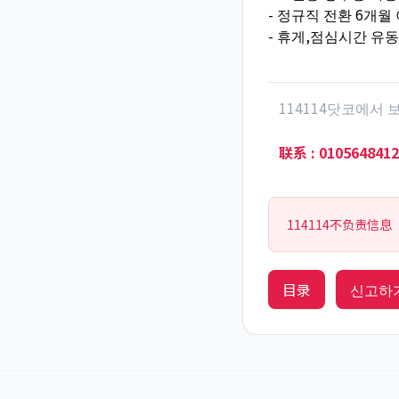
- 정규직 전환 6개월
- 휴게,점심시간 유
114114닷코에서
联系
:
0105648412
114114不负责信息
目录
신고하