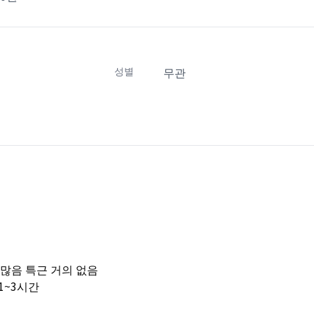
성별
무관
 잔업 많음 특근 거의 없음
1~3시간