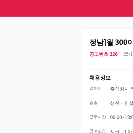
정남]월 300
공고번호
226
ㆍ
25/
채용정보
업체명
주식회사 
업종
생산·건
근무시간
09:00~18:
급여조건
시급 10,0