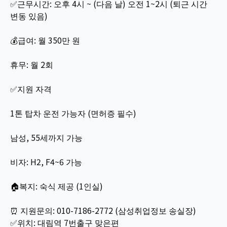
✅근무시간: 오후 4시 ~ (다음 날) 오전 1~2시 (퇴근 시간
변동 있음)
💰급여: 월 350만 원
휴무: 월 2회
✅지원 자격
1톤 탑차 운전 가능자 (면허증 필수)
남성, 55세까지 가능
비자: H2, F4~6 가능
🏠복지: 숙식 제공 (1인실)
⏰ 지원문의: 010-7186-2772 (삼성취업정보 송실장)
✅위치: 대림역 7번출구 맞은편