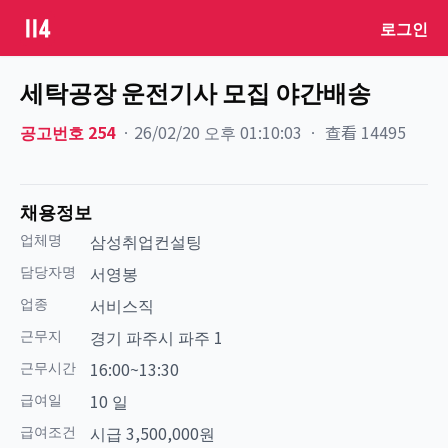
로그인
세탁공장 운전기사 모집 야간배송
공고번호
254
ㆍ
26/02/20 오후 01:10:03
ㆍ
查看
14495
채용정보
업체명
삼성취업컨설팅
담당자명
서영봉
업종
서비스직
근무지
경기 파주시 파주 1
근무시간
16:00~13:30
급여일
10 일
급여조건
시급 3,500,000원