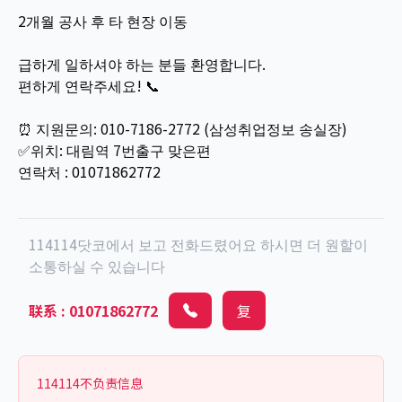
2개월 공사 후 타 현장 이동
급하게 일하셔야 하는 분들 환영합니다.
편하게 연락주세요! 📞
⏰ 지원문의: 010-7186-2772 (삼성취업정보 송실장)
✅위치: 대림역 7번출구 맞은편
연락처 : 01071862772
114114닷코에서 보고 전화드렸어요 하시면 더 원할이
소통하실 수 있습니다
联系
:
01071862772
复
114114不负责信息