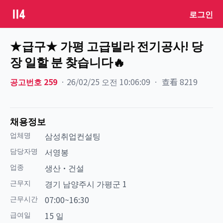
로그인
★급구★ 가평 고급빌라 전기공사! 당
장 일할 분 찾습니다🔥
공고번호
259
ㆍ
26/02/25 오전 10:06:09
ㆍ
查看
8219
채용정보
업체명
삼성취업컨설팅
담당자명
서영봉
업종
생산·건설
근무지
경기 남양주시 가평군 1
근무시간
07:00~16:30
급여일
15 일