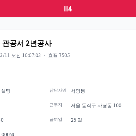
 관공서 2년공사
03/11 오전 10:07:03
ㆍ
查看
7505
컨설팅
담당자명
서영봉
설
근무지
서울 동작구 사당동 100
30
급여일
25 일
,000원