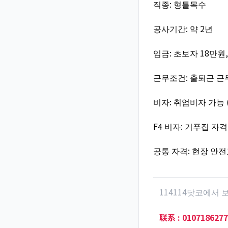
직종: 형틀목수
공사기간: 약 2년
임금: 초보자 18만원,
근무조건: 출퇴근 근무
비자: 취업비자 가능 
F4 비자: 거푸집 자
공통 자격: 현장 안
114114닷코에서
联系
:
0107186277