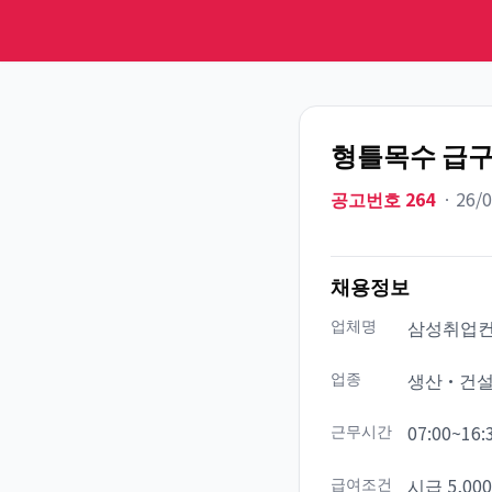
형틀목수 급구
공고번호
264
ㆍ
26/
채용정보
업체명
삼성취업
업종
생산·건
근무시간
07:00~16:
급여조건
시급 5,000