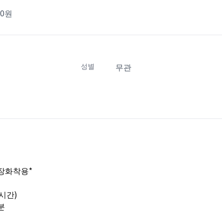
00원
성별
무관
 장화착용*
8시간)
분