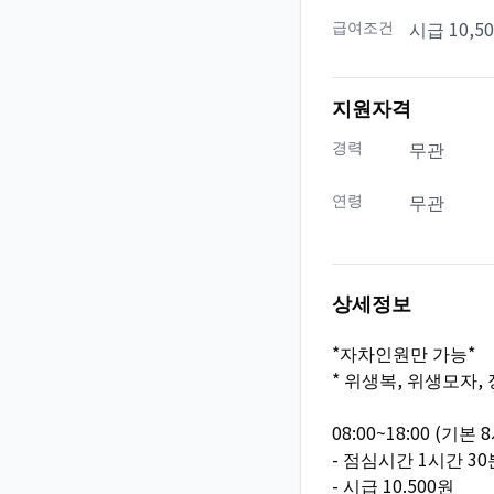
급여조건
시급 10,5
지원자격
경력
무관
연령
무관
상세정보
*자차인원만 가능*
* 위생복, 위생모자,
08:00~18:00 (기본 
- 점심시간 1시간 30
- 시급 10.500원