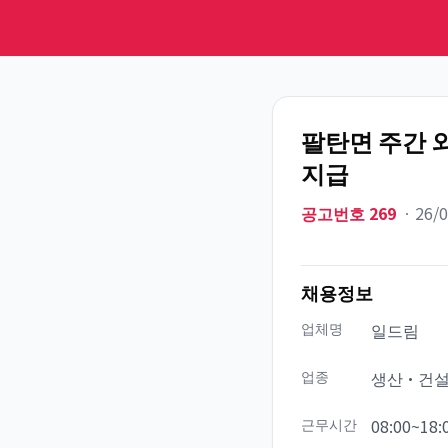
팔탄면 주간 외
지급
공고번호
269
ㆍ
26/
채용정보
업체명
일드림
업종
생산·건
근무시간
08:00~18: