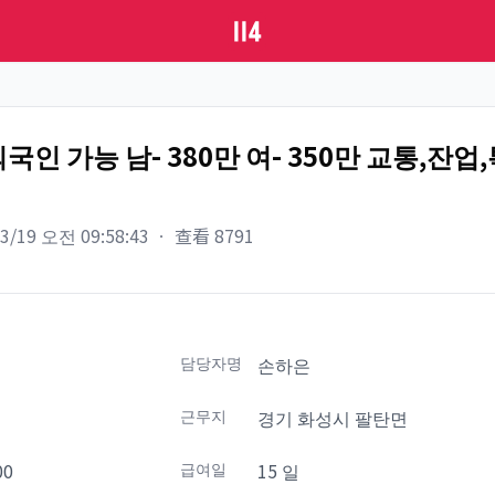
국인 가능 남- 380만 여- 350만 교통,잔
03/19 오전 09:58:43
ㆍ
查看
8791
담당자명
손하은
설
근무지
경기 화성시 팔탄면
00
급여일
15 일