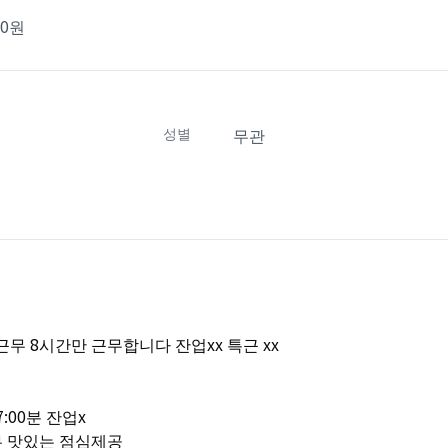
20원
성별
무관
무 8시간만 근무합니다 잔업xx 특근 xx
7:00분 잔업x
무 맛있는 점심제공