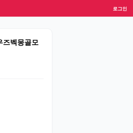
로그인
우즈벡몽골모