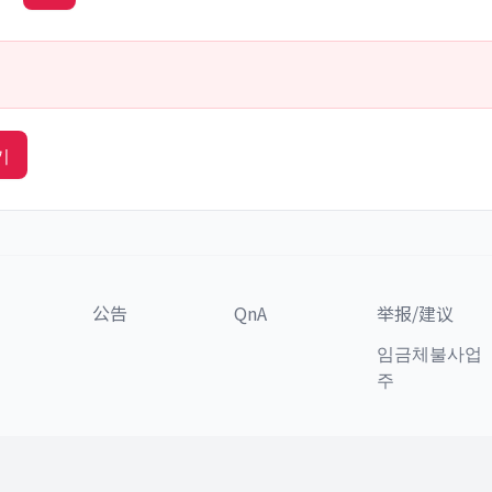
기
公告
QnA
举报/建议
임금체불사업
주