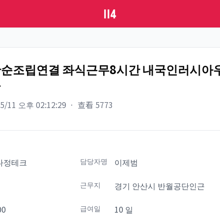
단순조립연결 좌식근무8시간 내국인러시아
움
05/11 오후 02:12:29
ㆍ
查看
5773
다정테크
담당자명
이제범
설
근무지
경기 안산시 반월공단인근
00
급여일
10 일