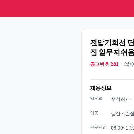
전압기회선 
집 일무지쉬
공고번호
281
ㆍ
26/
채용정보
업체명
주식회사 
업종
생산·건
근무시간
08:00~17: