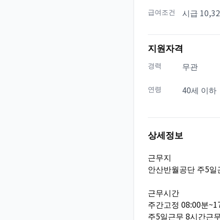
급여조건
시급 10,3
지원자격
경력
무관
연령
40세 이하
상세정보
근무지
안산반월공단 주5일근
근무시간
주간고정 08:00분~1
주5일근무 8시간근