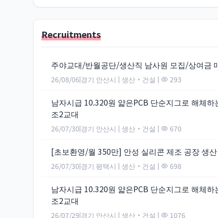
Recruitments
주야교대/반월공단/생산직 남사원 모집/상여금 매
26/08/06
경기 안산시
생산·건설
293
|
|
|
남자시급 10.320원 얇은PCB 단순지그로 해체
조2교대
26/07/30
경기 안산시
생산·건설
670
|
|
|
[초보환영/월 350만] 안성 실리콘 제조 공장 생산
26/07/30
경기 평택시
생산·건설
698
|
|
|
남자시급 10.320원 얇은PCB 단순지그로 해체
조2교대
26/07/29
경기 안산시
생산·건설
1076
|
|
|