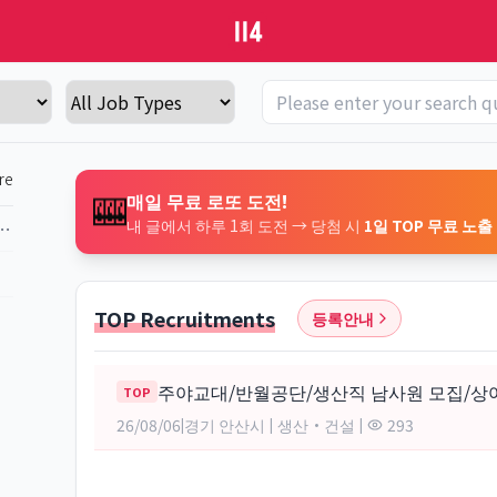
re
🎰
매일 무료 로또 도전!
내 글에서 하루 1회 도전 → 당첨 시
1일 TOP 무료 노출
도전! 당첨 시 1일 TOP 무료 노출
TOP Recruitments
등록안내
주야교대/반월공단/생산직 남사원 모집/상여
TOP
26/08/06
경기 안산시
생산·건설
293
|
|
|