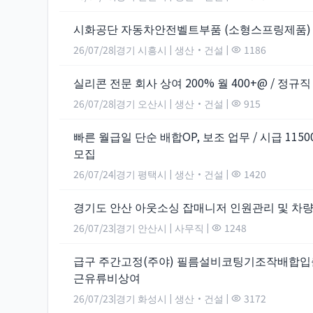
시화공단 자동차안전벨트부품 (소형스프링제품)
26/07/28
경기 시흥시
생산·건설
1186
|
|
|
실리콘 전문 회사 상여 200% 월 400+@ / 정규
26/07/28
경기 오산시
생산·건설
915
|
|
|
빠른 월급일 단순 배합OP, 보조 업무 / 시급 115
모집
26/07/24
경기 평택시
생산·건설
1420
|
|
|
경기도 안산 아웃소싱 잡매니저 인원관리 및 차
26/07/23
경기 안산시
사무직
1248
|
|
|
급구 주간고정(주야) 필름설비코팅기조작배합
근유류비상여
26/07/23
경기 화성시
생산·건설
3172
|
|
|