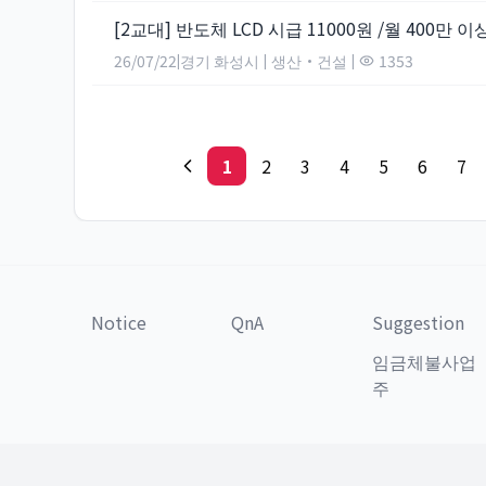
[2교대] 반도체 LCD 시급 11000원 /월 400만 이
26/07/22
경기 화성시
생산·건설
1353
|
|
|
1
2
3
4
5
6
7
Notice
QnA
Suggestion
임금체불사업
주