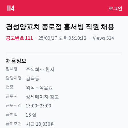
로그인
경성양꼬치 종로점 홀서빙 직원 채용
공고번호
111
ㆍ
25/09/17 오후 05:10:12
ㆍ
Views
524
채용정보
업체명
주식회사 천지
담당자명
김욱동
업종
외식·식음료
근무지
상세페이지 참고
근무시간
13:00~23:00
급여일
15 일
급여조건
시급 10,030원