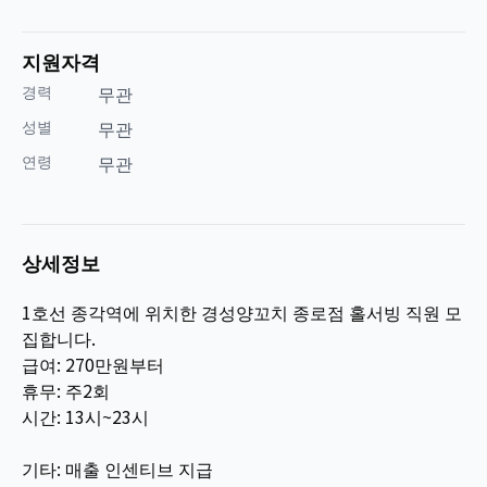
지원자격
경력
무관
성별
무관
연령
무관
상세정보
1호선 종각역에 위치한 경성양꼬치 종로점 홀서빙 직원 모
집합니다.
급여: 270만원부터
휴무: 주2회
시간: 13시~23시
기타: 매출 인센티브 지급