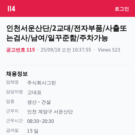
로그인
인천서운산단/2교대/전자부품/사출또
는검사/남여/일꾸준함/주차가능
공고번호
115
ㆍ
25/09/18 오전 10:37:55
ㆍ
Views
523
채용정보
업체명
주식회사그린
담당자명
고대표
업종
생산·건설
근무지
인천 계양구 서운산단
근무시간
08:30~20:30
급여일
15 일