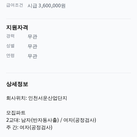
급여조건
시급 3,600,000원
지원자격
경력
무관
성별
무관
연령
무관
상세정보
회사위치: 인천서운산업단지
모집파트
2교대: 남자(반자동사출) / 여자(공정검사)
주 간: 여자(공정검사)