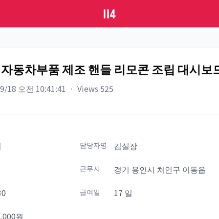
자동차부품 제조 핸들 리모콘 조립 대시보
09/18 오전 10:41:41
ㆍ
Views
525
니
담당자명
김실장
설
근무지
경기 용인시 처인구 이동읍
30
급여일
17 일
,000원