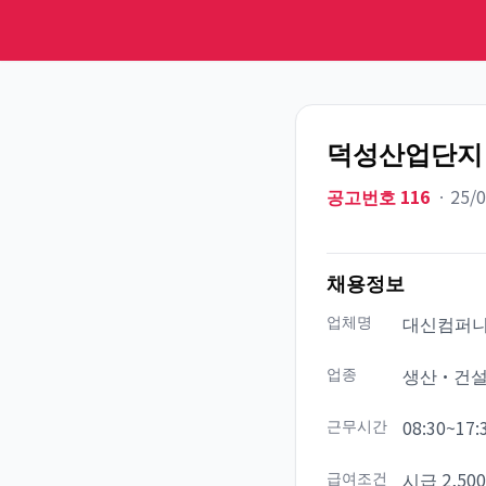
덕성산업단지 
공고번호
116
ㆍ
25/
채용정보
업체명
대신컴퍼
업종
생산·건
근무시간
08:30~17:
급여조건
시급 2,500