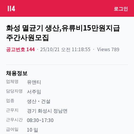
로그인
화성 멸균기 생산,유류비15만원지급
주간사원모집
공고번호
144
ㆍ
25/10/21 오전 11:18:55
ㆍ
Views
789
채용정보
업체명
유앤티
담당자명
서주임
업종
생산·건설
근무지
경기 화성시 정남면
근무시간
08:30~17:30
급여일
10 일