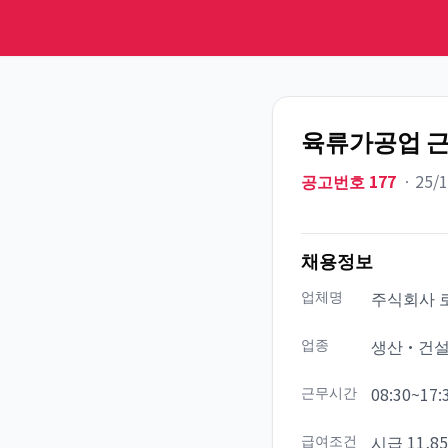
육류가공업 근
공고번호
177
ㆍ
25/
채용정보
업체명
주식회사 
업종
생산·건
근무시간
08:30~17:
급여조건
시급 11,8