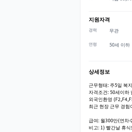
지원자격
경력
무관
연령
50세 이하
상세정보
근무형태: 주5일 복
자격조건: 50세이하
외국인환영 (F2,F4,F5
최근 현장 근무 경험
급여: 월300만(연차
비고: 1) 빨간날 휴