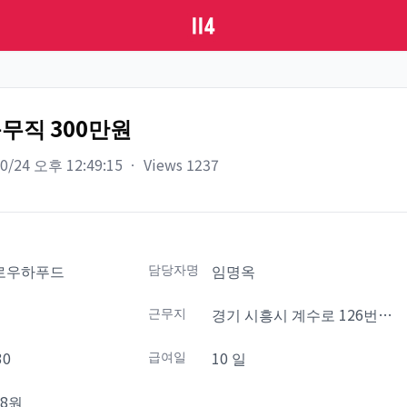
무직 300만원
10/24 오후 12:49:15
ㆍ
Views
1237
로우하푸드
담당자명
임명옥
설
근무지
경기 시흥시 계수로 126번길
29-9
30
급여일
10 일
58원