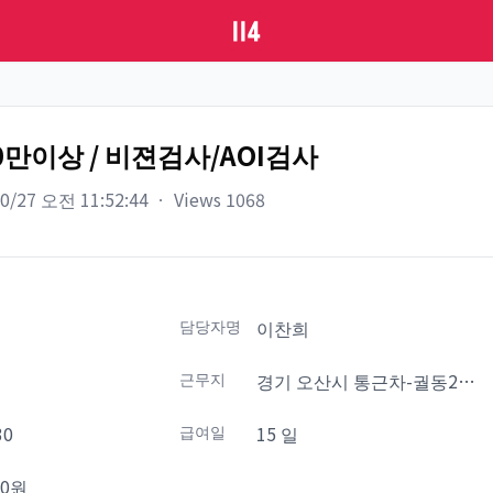
00만이상 / 비젼검사/AOI검사
10/27 오전 11:52:44
ㆍ
Views
1068
담당자명
이찬희
설
근무지
경기 오산시 통근차-궐동20
분거리
30
급여일
15 일
30원