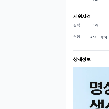
지원자격
경력
무관
연령
45세 이하
상세정보