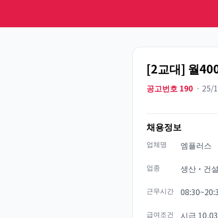
[2교대] 월4
공고번호
190
ㆍ
25/
채용정보
업체명
엠플러스
업종
생산·건
근무시간
08:30~20:
급여조건
시급 10,0