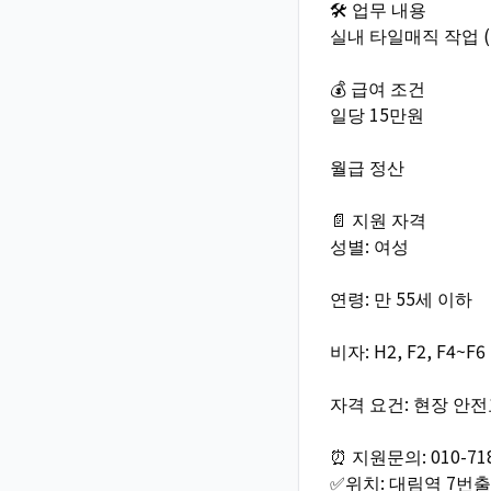
🛠️ 업무 내용
실내 타일매직 작업 
💰 급여 조건
일당 15만원
월급 정산
📄 지원 자격
성별: 여성
연령: 만 55세 이하
비자: H2, F2, F4~F
자격 요건: 현장 안
⏰ 지원문의: 010-7
✅위치: 대림역 7번