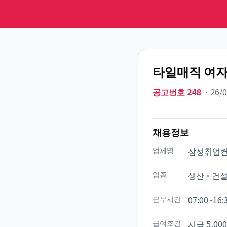
타일매직 여자
공고번호
248
ㆍ
26/
채용정보
업체명
삼성취업
업종
생산·건
근무시간
07:00~16:
급여조건
시급 5,000