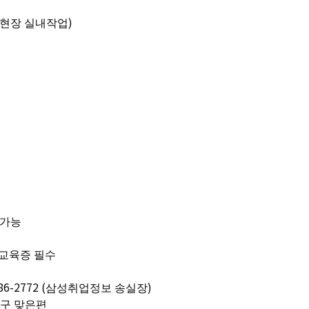
(현장 실내작업)
6 가능
전교육증 필수
186-2772 (삼성취업정보 송실장)
출구 맞은편