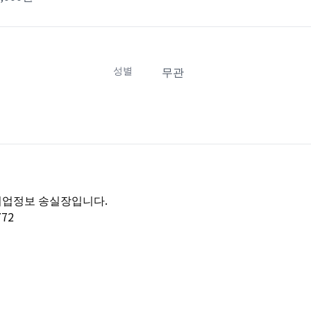
성별
무관
취업정보 송실장입니다.
772