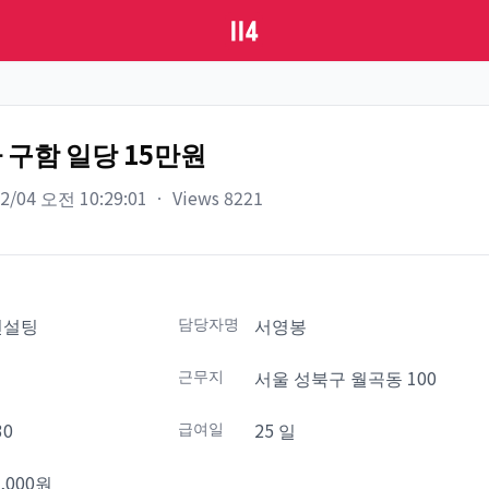
 구함 일당 15만원
02/04 오전 10:29:01
ㆍ
Views
8221
컨설팅
담당자명
서영봉
설
근무지
서울 성북구 월곡동 100
30
급여일
25 일
,000원