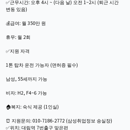
✅근무시간: 오후 4시 ~ (다음 날) 오전 1~2시 (퇴근 시간
변동 있음)
💰급여: 월 350만 원
휴무: 월 2회
✅지원 자격
1톤 탑차 운전 가능자 (면허증 필수)
남성, 55세까지 가능
비자: H2, F4~6 가능
🏠복지: 숙식 제공 (1인실)
⏰ 지원문의: 010-7186-2772 (삼성취업정보 송실장)
✅위치: 대림역 7번출구 맞은편