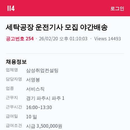
로그인
세탁공장 운전기사 모집 야간배송
공고번호
254
ㆍ
26/02/20 오후 01:10:03
ㆍ
Views
14493
채용정보
업체명
삼성취업컨설팅
담당자명
서영봉
업종
서비스직
근무지
경기 파주시 파주 1
근무시간
16:00~13:30
급여일
10 일
급여조건
시급 3,500,000원