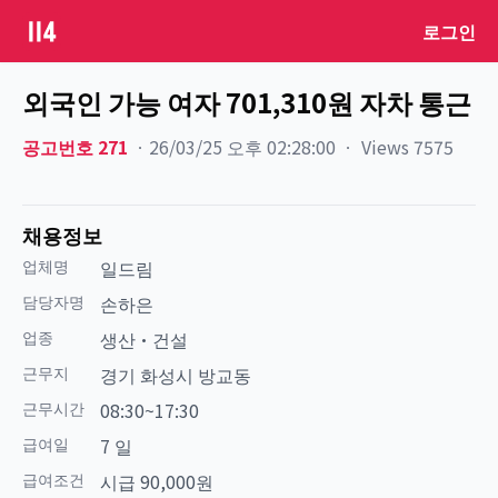
로그인
외국인 가능 여자 701,310원 자차 통근
공고번호
271
ㆍ
26/03/25 오후 02:28:00
ㆍ
Views
7575
채용정보
업체명
일드림
담당자명
손하은
업종
생산·건설
근무지
경기 화성시 방교동
근무시간
08:30~17:30
급여일
7 일
급여조건
시급 90,000원