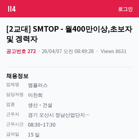
로그인
[2교대] SMTOP - 월400만이상,초보자
및 겡력자
공고번호
272
ㆍ
26/04/07 오전 08:49:28
ㆍ
Views
8631
채용정보
업체명
엠플러스
담당자명
이찬희
업종
생산·건설
근무지
경기 오산시 정남산업단지 -
궐동통근차20분거리
근무시간
08:30~17:30
급여일
15 일