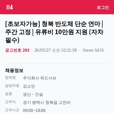
로그인
[초보자가능] 청북 반도체 단순 연마 |
주간 고정 | 유류비 10만원 지원 (자차
필수)
공고번호
293
ㆍ
26/05/27 오전 10:21:58
ㆍ
Views
5876
채용정보
업체명
주식회사 위드서브
담당자명
김소민
업종
생산·건설
근무지
경기 평택시 청북읍 고잔리
근무시간
09:00~18:00