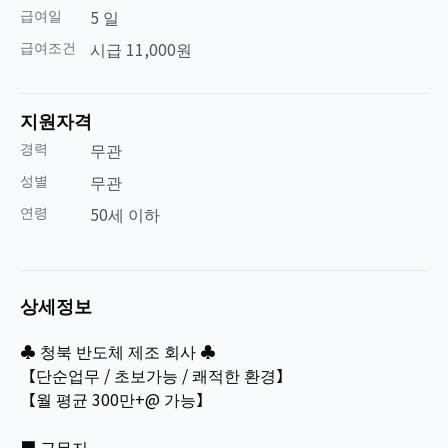
급여일
5 일
급여조건
시급 11,000원
지원자격
경력
무관
성별
무관
연령
50세 이하
상세정보
♣ 청북 반도체 제조 회사 ♣
【단순업무 / 초보가능 / 쾌적한 환경】
【월 평균 300만+@ 가능】
■ 근무지