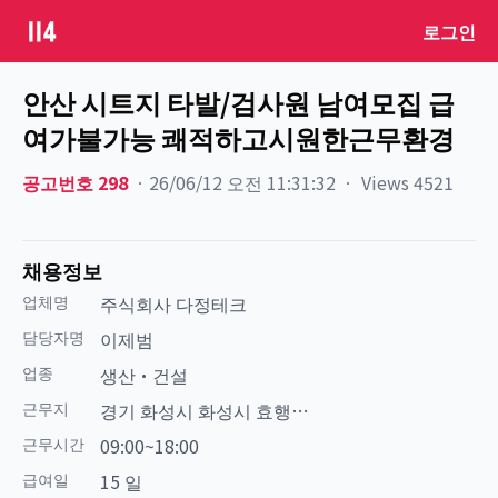
로그인
안산 시트지 타발/검사원 남여모집 급
여가불가능 쾌적하고시원한근무환경
공고번호
298
ㆍ
26/06/12 오전 11:31:32
ㆍ
Views
4521
채용정보
업체명
주식회사 다정테크
담당자명
이제범
업종
생산·건설
근무지
경기 화성시 화성시 효행구
비봉면 현대기아로
근무시간
09:00~18:00
급여일
15 일