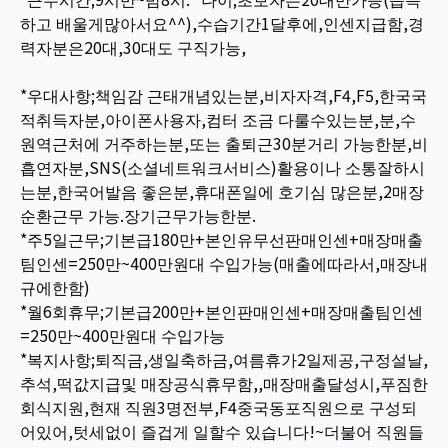
하고 배울게많아서요^^),수습기간1달후에,인센지급함,경
력자분은20대,30대도 구직가능,
*우대사항;책임감 근태개념있는분,비자자격,F4,F5,한국국
적취득자분,아이폰사용자,컴터 조금 다룰수있는분,분,수
원역근처에 거주하는분,또는 출퇴근30분거리 가능한분,비
흡연자분,SNS(소셜네트워크서비스)활용이나 소통잘하시
는분,한국어발음 좋은분,휴대폰일에 호기심 많은분,2매장
순환근무 가능.장기근무가능한분.
*주5일근무;기본급180만+본인유무선판매인센+매장매출
팀인센=250만~400만원대 수입가능(매출에따라서,매장내
규에한함)
*월6회휴무;기본급200만+본인판매인센+매장매출팀인센
=250만~400만원대 수입가능
*복지사항;퇴직금,생일축하금,여름휴가2일제공,구정설날,
추석,떡값지급및 매장공식휴무함,,매장매출달성시,푸짐한
회식지원,현재 직원3명전부,F4중국동포직원으로 구성되
어있어,텃세없이 즐겁게 일할수 있습니다!~더불어 직원들