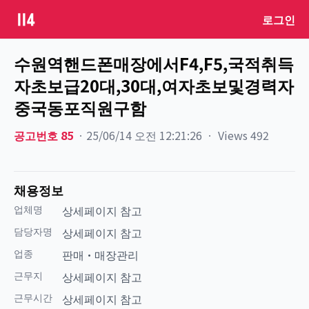
로그인
수원역핸드폰매장에서F4,F5,국적취득
자초보급20대,30대,여자초보및경력자
중국동포직원구함
공고번호
85
ㆍ
25/06/14 오전 12:21:26
ㆍ
Views
492
채용정보
업체명
상세페이지 참고
담당자명
상세페이지 참고
업종
판매·매장관리
근무지
상세페이지 참고
근무시간
상세페이지 참고