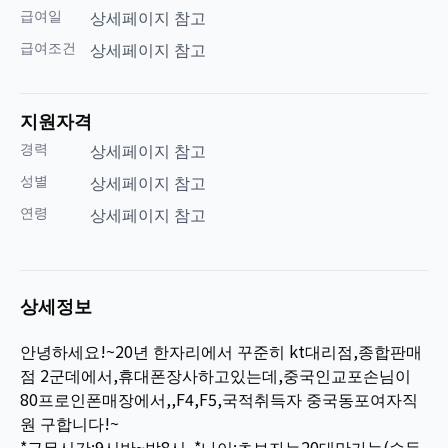
급여일
상세페이지 참고
급여조건
상세페이지 참고
지원자격
경력
상세페이지 참고
성별
상세페이지 참고
연령
상세페이지 참고
상세정보
안녕하세요!~20년 한자리에서 꾸준히 kt대리점,종합판매
점 2군데에서,휴대폰장사하고있는데,중국인교포손님이
80프로인폰매장에서,,F4,F5,국적취득자 중국동포여자직
원 구합니다!~
*근무시간;9시반~밤8시. *나이;초보자는20대만가능(습득