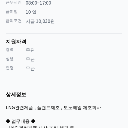
근무시간
08:00~17:00
급여일
10 일
급여조건
시급 10,030원
지원자격
경력
무관
성별
무관
연령
무관
상세정보
LNG관련제품 , 플랜트제조 , 모노레일 제조회사
◆ 업무내용 ◆
- LNG 관련제품 사상,조립,체결 등