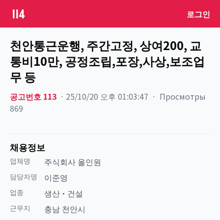
로그인
천안통근운행, 주간고정, 상여200, 교
통비10만, 공정조립,포장,사상,보조업
무 등
공고번호
113
ㆍ
25/10/20 오후 01:03:47
ㆍ
Просмотры
869
채용정보
업체명
주식회사 올인원
담당자명
이준영
업종
생산·건설
근무지
충남 천안시