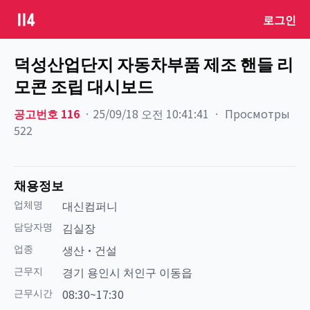
로그인
덕성산업단지 자동차부품 제조 핸들 리
모콘 조립 대시보드
공고번호
116
ㆍ
25/09/18 오전 10:41:41
ㆍ
Просмотры
522
채용정보
업체명
대신컴퍼니
담당자명
김실장
업종
생산·건설
근무지
경기 용인시 처인구 이동읍
근무시간
08:30~17:30