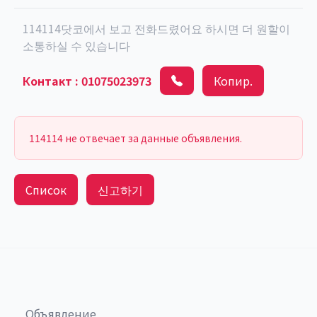
114114닷코에서 보고 전화드렸어요 하시면 더 원할이
소통하실 수 있습니다
Контакт
:
01075023973
Копир.
114114 не отвечает за данные объявления.
Список
신고하기
Объявление