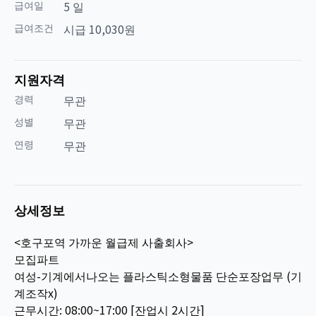
급여일
5 일
급여조건
시급 10,030원
지원자격
경력
무관
성별
무관
연령
무관
상세정보
<호구포역 가까운 월급제 사출회사>
모집파트
여성-기계에서나오는 플라스틱소형물품 단순포장업무 (기
계조작x)
근무시간: 08:00~17:00 [잔업시 2시간]