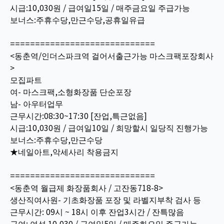
시급:10,030원 / 급여일15일 / 매주금요일 주급가능
보너스:주휴수당,만근수당,공휴일유급
=============================
<동춘역/인더스파크역 걸어서출근가능 마스크팩포장회사
>
모집파트
여- 마스크팩,소형화장품 단순포장
남- 아우터업무
근무시간:08:30~17:30 [잔업,특근없음]
시급:10,030원 / 급여일10일 / 희망할시 일당직 진행가능
보너스:주휴수당,만근수당
★네일아트,악세사리 착용금지
=============================
<동춘역 월급제 화장품회사 / 고잔동718-8>
생산직여사원- 기초화장품 포장 및 라벨지부착 검사 등
근무시간: 09시 ~ 18시 이후 잔업3시간 / 잔특많음
급여: 여성 10,030 / 급여일5일 / 매주화요일 주급가능