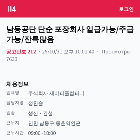
로그인
남동공단 단순 포장회사 일급가능/주급
가능/잔특많음
공고번호
212
ㆍ
25/10/31 오후 10:02:40
ㆍ
Просмотры
7633
채용정보
업체명
주식회사 제이피플컴퍼니
담당자명
정찬솔
업종
생산·건설
근무지
인천 남동구 동춘역인근
근무시간
09:00~18:00