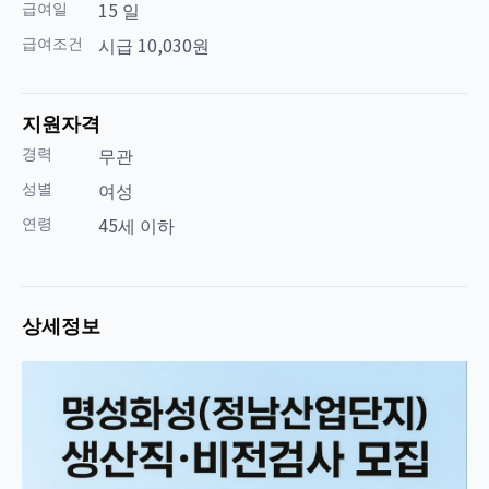
급여일
15 일
급여조건
시급 10,030원
지원자격
경력
무관
성별
여성
연령
45세 이하
상세정보