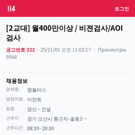
로그인
[2교대] 월400만이상 / 비젼검사/AOI
검사
공고번호
222
ㆍ
25/11/01 오전 11:02:17
ㆍ
Просмотры
9568
채용정보
업체명
엠플러스
담당자명
이찬희
업종
생산·건설
근무지
경기 오산시 통근차-궐동20
분거리
근무시간
08:30~20:30