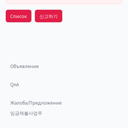
Список
신고하기
Объявление
QnA
Жалоба/Предложение
임금체불사업주