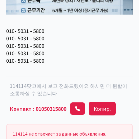
010- 5031 - 5800
010- 5031 - 5800
010- 5031 - 5800
010- 5031 - 5800
010- 5031 - 5800
114114닷코에서 보고 전화드렸어요 하시면 더 원할이
소통하실 수 있습니다
Контакт
:
01050315800
Копир.
114114 не отвечает за данные объявления.