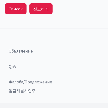
Список
신고하기
Объявление
QnA
Жалоба/Предложение
임금체불사업주