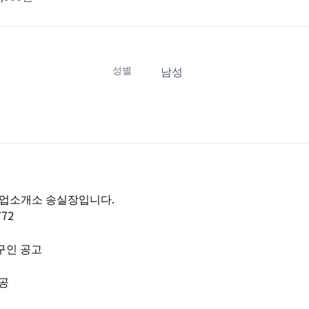
성별
남성
업소개소 송실장입니다.
772
구인 공고
관공