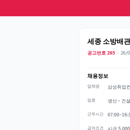
세종 소방배관
공고번호
265
ㆍ
26/
채용정보
업체명
삼성취업
업종
생산·건
근무시간
07:00~16:
급여조건
시급 5,000