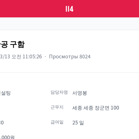
공 구함
03/13 오전 11:05:26
ㆍ
Просмотры
8024
컨설팅
담당자명
서영봉
설
근무지
세종 세종 장군면 100
30
급여일
25 일
,000원