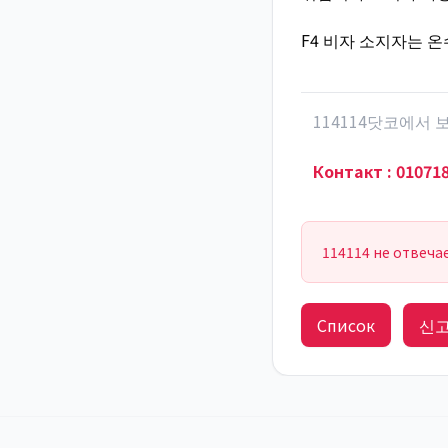
F4 비자 소지자는 
114114닷코에서
Контакт
:
01071
114114 не отвеча
Список
신