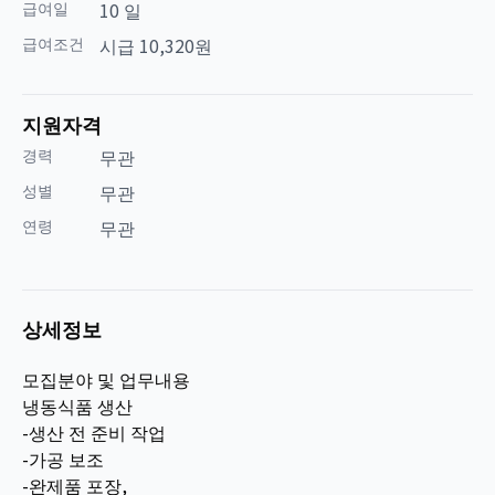
급여일
10 일
급여조건
시급 10,320원
지원자격
경력
무관
성별
무관
연령
무관
상세정보
모집분야 및 업무내용
냉동식품 생산
-생산 전 준비 작업
-가공 보조
-완제품 포장,