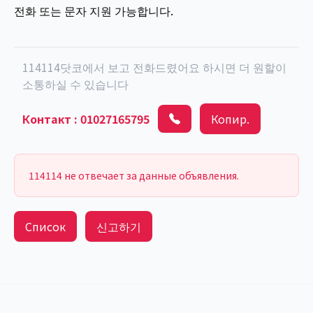
전화 또는 문자 지원 가능합니다.
114114닷코에서 보고 전화드렸어요 하시면 더 원할이
소통하실 수 있습니다
Контакт
:
01027165795
Копир.
114114 не отвечает за данные объявления.
Список
신고하기