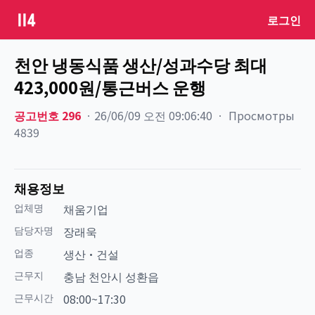
로그인
천안 냉동식품 생산/성과수당 최대
423,000원/통근버스 운행
공고번호
296
ㆍ
26/06/09 오전 09:06:40
ㆍ
Просмотры
4839
채용정보
업체명
채움기업
담당자명
장래욱
업종
생산·건설
근무지
충남 천안시 성환읍
근무시간
08:00~17:30