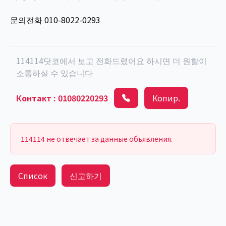
문의전화 010-8022-0293
114114닷코에서 보고 전화드렸어요 하시면 더 원할이
소통하실 수 있습니다
Контакт
:
01080220293
Копир.
114114 не отвечает за данные объявления.
Список
신고하기