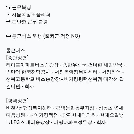
👕 근무복장
• 자율복장 + 슬리퍼
→ 편안한 근무 환경
🚌 통근버스 운행 (출퇴근 걱정 NO)
통근버스
[송탄방면]
라이프아파트버스승강장 - 송탄우체국 건너편 세민약국 -
송탄역 한국전력공사 - 서정동행정복지센터 - 서정리역 -
청북고등학교 버스승강장 - 버거킹평택청북점 대각선 길
건너편 - 회사
[평택방면]
비전2동행정복지센터 - 평택농협동부지점 - 성동초 연세
다음병원 - 나이키평택점 - 참편한내과의원 - 현대오일뱅
크LPG 신대리승강장 - 태평아파트정류장 - 회사