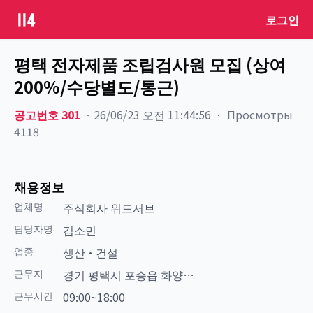
로그인
평택 전자제품 조립검사원 모집 (상여
200%/수당별도/통근)
공고번호
301
ㆍ
26/06/23 오전 11:44:56
ㆍ
Просмотры
4118
채용정보
업체명
주식회사 위드서브
담당자명
김소민
업종
생산·건설
근무지
경기 평택시 포승읍 화양지
구 인근
근무시간
09:00~18:00