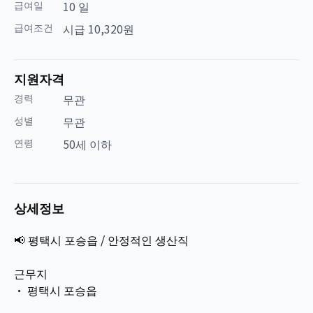
급여일
10 일
급여조건
시급 10,320원
지원자격
경력
무관
성별
무관
연령
50세 이하
상세정보
📢 평택시 포승읍 / 안정적인 생산직
근무지
• 평택시 포승읍